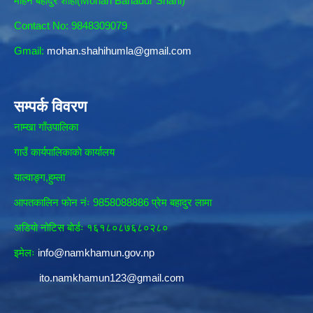
मोहन बहादुर शाही(Mohan Bahadur Shahi)
Contact No: 9848309079
Gmail:
mohan.shahihumla@gmail.com
सम्पर्क विवरण
नाम्खा गाँउपालिका
गाउँ कार्यपालिकाकाे कार्यालय
याल्वाङ्ग,हुम्ला
आपतकालिन फाेन नंः 9858088886 प्रेम बहादुर लामा
अडियाे नोटिस बाेर्डः १६१८०८७६८०२८०
इमेलः
info@namkhamun.gov.np
ito.namkhamun123@gmail.com