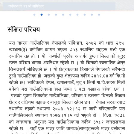
गाउँसभाको १३ औ अधिवेशन
संक्षिप्त परिचय
यस नाम्खा गाउँपालिका नेपालकाे संविधान, २०७२ काे धारा २९५
उपधारा(३) बमाेजिम कायम भएका ७५३ स्थानिय तहहरू मध्ये एक
स्थानिय तह हाे । याे कर्णाली प्रदेश अन्तर्गत हुम्ला जिल्लाकाे सुदुर
उत्तर पश्चिम भागमा अवस्थित रहेकाे छ । याे चिनकाे स्वसाशित क्षेत्र
तिब्बतसगँ जाेडिएकाे छ । याे क्षेत्रफलका हिसावले नेपालकाे सबैभन्दा
ठुलाे गाउँपालिका हाे जसकाे कुल क्षेत्रफल करिब २४१९.६४ वर्ग कि.मी
रहेकाे छ। साविककाे हेप्का, खगालगाउँ, मुचु र लिमी गा.वि.सहरू मिली
बनेकाे यस गाउँपालिकामा हाल जम्मा ६ वटा वडाहरू रहेका छन ।
यसकाे पुर्वमा सिमकाेट गाउँपालिका, पश्चिम र उत्तरमा चिनकाे तिब्बत
क्षेत्र र दक्षिणमा बझाङ र बाजुरा जिल्ला रहेका छन । नेपाल सरकारबाट
स्थानीय तहको स्थापना २०७३।१२।१२ मा जारी गरिएतापनि यस
गाउँपालिकाको स्थापना २०७४।१।५ गते भएको हो । वि.स. २०७८
काे जनगणना अनुसार यस गाउँपालिकामा करिब ३५८९ जनसङख्या
रहेकाे छ । यहाँ एक मात्र जाति तामाङ(लामा)हरूकाे मात्र वसाेबास