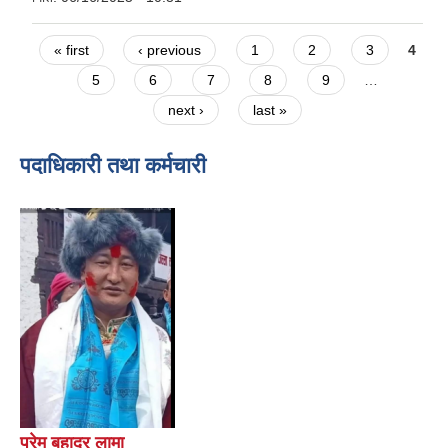
Pages
« first
‹ previous
1
2
3
4
5
6
7
8
9
…
next ›
last »
पदाधिकारी तथा कर्मचारी
प्रेम बहादुर लामा