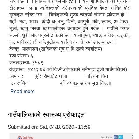
रहेकाे छ । यिनीहरू बाैद्द धर्म मान्दछन । यस गाउँपालिकाकाे प्रत्येक
टाेलहरूमा लामा जातिहरूकाे अास्थाकाे प्रतिक देवता मानिने बाैद्द
गुम्बाहरू रहेका छन । यिनीहरूकाे मुख्य चाडपर्व साेनाम ल्हाेसार हाे ।
यहाँ उवा, फापर, काेदाे,अालु, चिनाे, कागुनाे, मकै, स्याउ, अाेखर,
चुली, खामु जस्ता खाधबालीहरू उत्पादन हुने गर्दछ । यहाँकाे जंगल
सल्लाे, धुपी, भाेजपत्रले ढाकेकाे छ । यार्सागुम्बा, च्याउ, उत्तिस, कटुकी,
जटामसी अादी जडिबुटीहरू यहाँकाे वन क्षेत्रमा उपलब्ध छन ।
केन्द्रः याल्वाङ्ग (साविककाे मुचु गा.वि.सकाे कार्यालय)
वडा संख्याः ६
जनसङ्ख्याः ३५८९
क्षेत्रफलः २४१९.६४ वर्ग कि.मी.(नेपालकाे सबैभन्दा ठुलाे गाउँपालिका)
सिमानाः पुर्वः सिमकाेट गा.पा पश्चिमः चिन
उत्तरःचिन दक्षिणः बझाङ र बाजुरा जिल्ला
Read more
about संक्षिप्त परिचय
गाउँपालिकाकाे स्वास्थ्य प्राेफाइल
Submitted on:
Sat, 04/18/2020 - 13:59