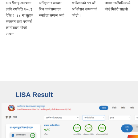
बाल विवाह अन्त्यका
अधिकृत र अध्यक्ष
गाउँसभाको ११ ‌‌‍औं
नाम्खा गाउँपालिकाले
लागि रणनिति २०८३
बिच कार्यसम्पादन
अधिवेशन सम्पन्नको
जोडे मितेरी साइनो
देखि २०८८ मा सूझाब
सम्झौता सम्पन्न भयो
फोटो।
संकलन तथा परामर्श
कार्याशाला गोष्ठी
सम्पन्न।
LISA Result