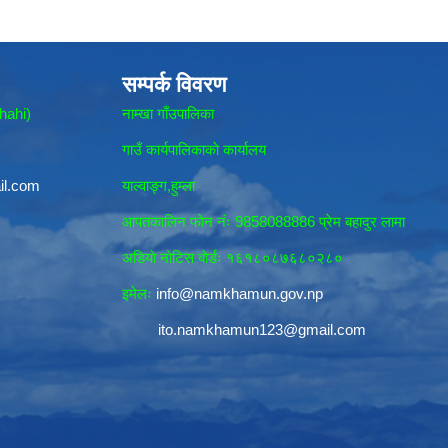
सम्पर्क विवरण
hahi)
नाम्खा गाँउपालिका
गाउँ कार्यपालिकाकाे कार्यालय
il.com
याल्वाङ्ग,हुम्ला
आपतकालिन फाेन नंः 9858088886 प्रेम बहादुर लामा
अडियाे नोटिस बाेर्डः १६१८०८७६८०२८०
इमेलः
info@namkhamun.gov.np
ito.namkhamun123@gmail.com