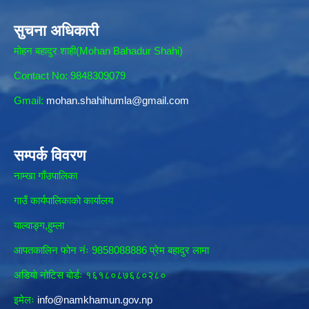
सुचना अधिकारी
मोहन बहादुर शाही(Mohan Bahadur Shahi)
Contact No: 9848309079
Gmail:
mohan.shahihumla@gmail.com
सम्पर्क विवरण
नाम्खा गाँउपालिका
गाउँ कार्यपालिकाकाे कार्यालय
याल्वाङ्ग,हुम्ला
आपतकालिन फाेन नंः 9858088886 प्रेम बहादुर लामा
अडियाे नोटिस बाेर्डः १६१८०८७६८०२८०
इमेलः
info@namkhamun.gov.np