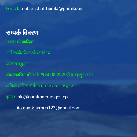
Gmail:
mohan.shahihumla@gmail.com
सम्पर्क विवरण
नाम्खा गाँउपालिका
गाउँ कार्यपालिकाकाे कार्यालय
याल्वाङ्ग,हुम्ला
आपतकालिन फाेन नंः 9858088886 प्रेम बहादुर लामा
अडियाे नोटिस बाेर्डः १६१८०८७६८०२८०
इमेलः
info@namkhamun.gov.np
ito.namkhamun123@gmail.com