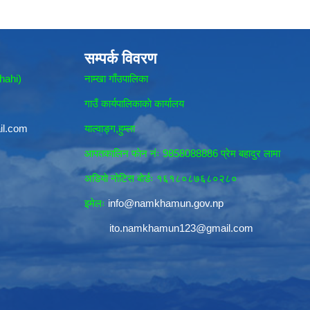
सम्पर्क विवरण
hahi)
नाम्खा गाँउपालिका
गाउँ कार्यपालिकाकाे कार्यालय
il.com
याल्वाङ्ग,हुम्ला
आपतकालिन फाेन नंः 9858088886 प्रेम बहादुर लामा
अडियाे नोटिस बाेर्डः १६१८०८७६८०२८०
इमेलः
info@namkhamun.gov.np
ito.namkhamun123@gmail.com