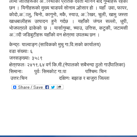
लामा जातिहरूकाे अास्थाकाे प्रतिक देवता मानिने बाैद्द गुम्बाहरू रहेका
छन । यिनीहरूकाे मुख्य चाडपर्व साेनाम ल्हाेसार हाे । यहाँ उवा, फापर,
काेदाे,अालु, चिनाे, कागुनाे, मकै, स्याउ, अाेखर, चुली, खामु जस्ता
खाधबालीहरू उत्पादन हुने गर्दछ । यहाँकाे जंगल सल्लाे, धुपी,
भाेजपत्रले ढाकेकाे छ । यार्सागुम्बा, च्याउ, उत्तिस, कटुकी, जटामसी
अादी जडिबुटीहरू यहाँकाे वन क्षेत्रमा उपलब्ध छन ।
केन्द्रः याल्वाङ्ग (साविककाे मुचु गा.वि.सकाे कार्यालय)
वडा संख्याः ६
जनसङ्ख्याः ३५८९
क्षेत्रफलः २४१९.६४ वर्ग कि.मी.(नेपालकाे सबैभन्दा ठुलाे गाउँपालिका)
सिमानाः पुर्वः सिमकाेट गा.पा पश्चिमः चिन
उत्तरःचिन दक्षिणः बझाङ र बाजुरा जिल्ला