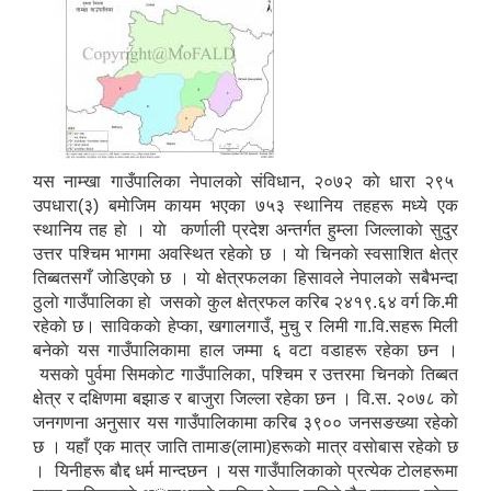
यस नाम्खा गाउँपालिका नेपालकाे संविधान, २०७२ काे धारा २९५
उपधारा(३) बमाेजिम कायम भएका ७५३ स्थानिय तहहरू मध्ये एक
स्थानिय तह हाे । याे कर्णाली प्रदेश अन्तर्गत हुम्ला जिल्लाकाे सुदुर
उत्तर पश्चिम भागमा अवस्थित रहेकाे छ । याे चिनकाे स्वसाशित क्षेत्र
तिब्बतसगँ जाेडिएकाे छ । याे क्षेत्रफलका हिसावले नेपालकाे सबैभन्दा
ठुलाे गाउँपालिका हाे जसकाे कुल क्षेत्रफल करिब २४१९.६४ वर्ग कि.मी
रहेकाे छ। साविककाे हेप्का, खगालगाउँ, मुचु र लिमी गा.वि.सहरू मिली
बनेकाे यस गाउँपालिकामा हाल जम्मा ६ वटा वडाहरू रहेका छन ।
यसकाे पुर्वमा सिमकाेट गाउँपालिका, पश्चिम र उत्तरमा चिनकाे तिब्बत
क्षेत्र र दक्षिणमा बझाङ र बाजुरा जिल्ला रहेका छन । वि.स. २०७८ काे
जनगणना अनुसार यस गाउँपालिकामा करिब ३९०० जनसङख्या रहेकाे
छ । यहाँ एक मात्र जाति तामाङ(लामा)हरूकाे मात्र वसाेबास रहेकाे छ
। यिनीहरू बाैद्द धर्म मान्दछन । यस गाउँपालिकाकाे प्रत्येक टाेलहरूमा