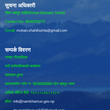
सुचना अधिकारी
मोहन बहादुर शाही(Mohan Bahadur Shahi)
Contact No: 9848309079
Gmail:
mohan.shahihumla@gmail.com
सम्पर्क विवरण
नाम्खा गाँउपालिका
गाउँ कार्यपालिकाकाे कार्यालय
याल्वाङ्ग,हुम्ला
आपतकालिन फाेन नंः 9858088886 प्रेम बहादुर लामा
अडियाे नोटिस बाेर्डः १६१८०८७६८०२८०
इमेलः
info@namkhamun.gov.np