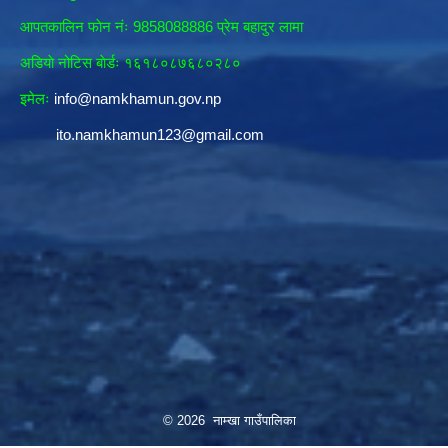
आपतकालिन फाेन नंः 9858088886 प्रेम बहादुर लामा
अडियाे नोटिस बाेर्डः १६१८०८७६८०२८०
इमेलः
info@namkhamun.gov.np
ito.namkhamun123@gmail.com
© 2026 नाम्खा गाउँपालिका