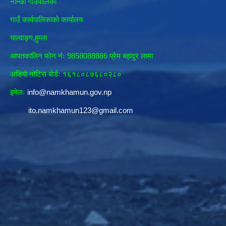
नाम्खा गाँउपालिका
गाउँ कार्यपालिकाकाे कार्यालय
याल्वाङ्ग,हुम्ला
आपतकालिन फाेन नंः 9858088886 प्रेम बहादुर लामा
अडियाे नोटिस बाेर्डः १६१८०८७६८०२८०
इमेलः
info@namkhamun.gov.np
ito.namkhamun123@gmail.com