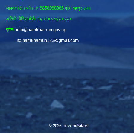
आपतकालिन फाेन नंः 9858088886 प्रेम बहादुर लामा
अडियाे नोटिस बाेर्डः १६१८०८७६८०२८०
इमेलः
info@namkhamun.gov.np
ito.namkhamun123@gmail.com
© 2026 नाम्खा गाउँपालिका