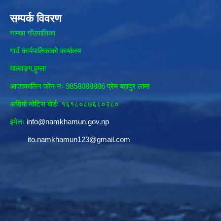
सम्पर्क विवरण
नाम्खा गाँउपालिका
गाउँ कार्यपालिकाकाे कार्यालय
याल्वाङ्ग,हुम्ला
आपतकालिन फाेन नंः 9858088886 प्रेम बहादुर लामा
अडियाे नोटिस बाेर्डः १६१८०८७६८०२८०
इमेलः
info@namkhamun.gov.np
ito.namkhamun123@gmail.com