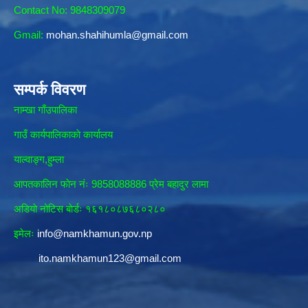
Contact No: 9848309079
Gmail:
mohan.shahihumla@gmail.com
सम्पर्क विवरण
नाम्खा गाँउपालिका
गाउँ कार्यपालिकाकाे कार्यालय
याल्वाङ्ग,हुम्ला
आपतकालिन फाेन नंः 9858088886 प्रेम बहादुर लामा
अडियाे नोटिस बाेर्डः १६१८०८७६८०२८०
इमेलः
info@namkhamun.gov.np
ito.namkhamun123@gmail.com