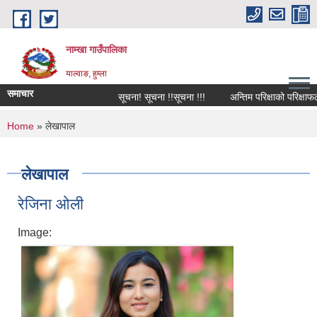
Skip to main content
नाम्खा गाउँपालिका
याल्वाङ, हुम्ला
समाचार
सूचना! सूचना !!सूचना !!!
अन्तिम परिक्षाको परिक्षाफल प
You are here
Home
» लेखापाल
लेखापाल
रेजिना ओली
Image: