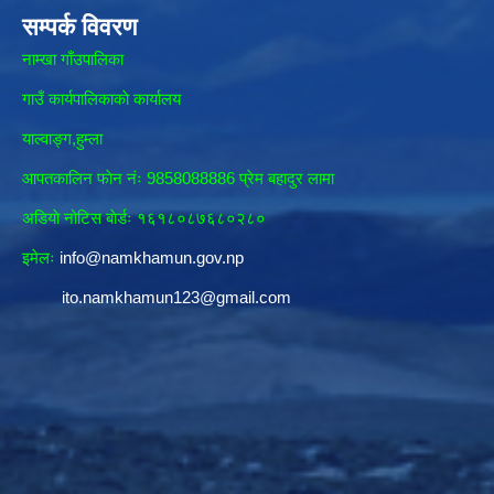
सम्पर्क विवरण
नाम्खा गाँउपालिका
गाउँ कार्यपालिकाकाे कार्यालय
याल्वाङ्ग,हुम्ला
आपतकालिन फाेन नंः 9858088886 प्रेम बहादुर लामा
अडियाे नोटिस बाेर्डः १६१८०८७६८०२८०
इमेलः
info@namkhamun.gov.np
ito.namkhamun123@gmail.com