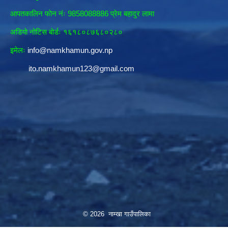
आपतकालिन फाेन नंः 9858088886 प्रेम बहादुर लामा
अडियाे नोटिस बाेर्डः १६१८०८७६८०२८०
इमेलः
info@namkhamun.gov.np
ito.namkhamun123@gmail.com
© 2026 नाम्खा गाउँपालिका