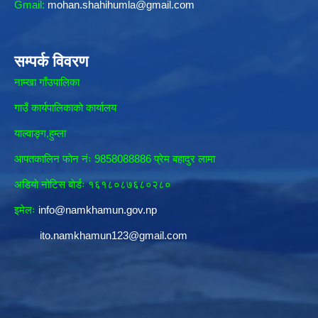
Gmail:
mohan.shahihumla@gmail.com
सम्पर्क विवरण
नाम्खा गाँउपालिका
गाउँ कार्यपालिकाकाे कार्यालय
याल्वाङ्ग,हुम्ला
आपतकालिन फाेन नंः 9858088886 प्रेम बहादुर लामा
अडियाे नोटिस बाेर्डः १६१८०८७६८०२८०
इमेलः
info@namkhamun.gov.np
ito.namkhamun123@gmail.com