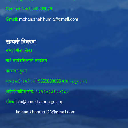
Contact No: 9848309079
Gmail:
mohan.shahihumla@gmail.com
सम्पर्क विवरण
नाम्खा गाँउपालिका
गाउँ कार्यपालिकाकाे कार्यालय
याल्वाङ्ग,हुम्ला
आपतकालिन फाेन नंः 9858088886 प्रेम बहादुर लामा
अडियाे नोटिस बाेर्डः १६१८०८७६८०२८०
इमेलः
info@namkhamun.gov.np
ito.namkhamun123@gmail.com