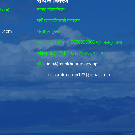
सम्पर्क विवरण
hahi)
नाम्खा गाँउपालिका
गाउँ कार्यपालिकाकाे कार्यालय
il.com
याल्वाङ्ग,हुम्ला
आपतकालिन फाेन नंः 9858088886 प्रेम बहादुर लामा
अडियाे नोटिस बाेर्डः १६१८०८७६८०२८०
इमेलः
info@namkhamun.gov.np
ito.namkhamun123@gmail.com