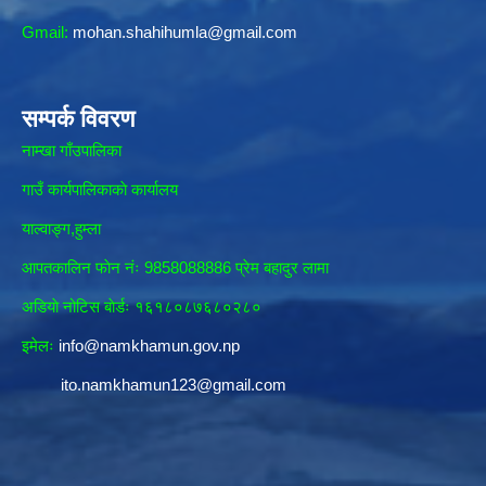
Gmail:
mohan.shahihumla@gmail.com
सम्पर्क विवरण
नाम्खा गाँउपालिका
गाउँ कार्यपालिकाकाे कार्यालय
याल्वाङ्ग,हुम्ला
आपतकालिन फाेन नंः 9858088886 प्रेम बहादुर लामा
अडियाे नोटिस बाेर्डः १६१८०८७६८०२८०
इमेलः
info@namkhamun.gov.np
ito.namkhamun123@gmail.com