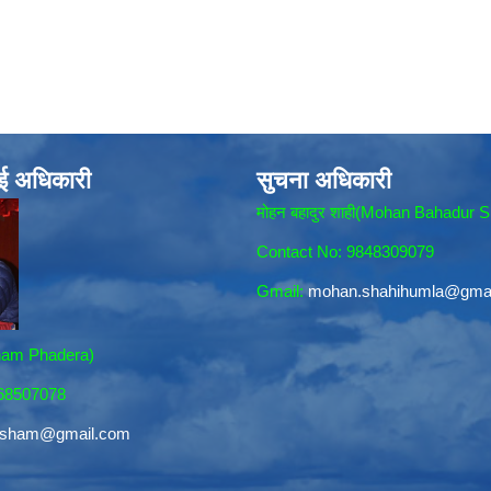
ाई अधिकारी
सुचना अधिकारी
मोहन बहादुर शाही(Mohan Bahadur S
Contact No: 9848309079
Gmail:
mohan.shahihumla@gma
sham Phadera)
868507078
resham@gmail.com