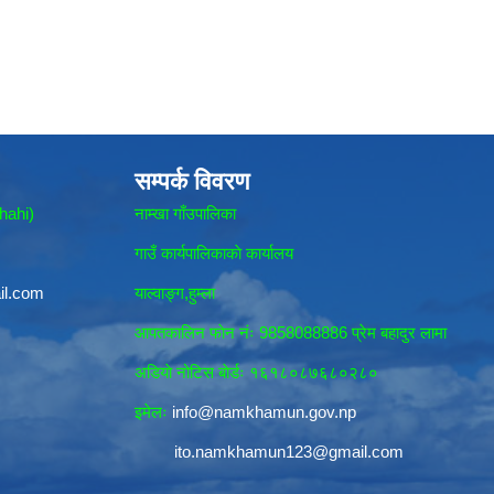
सम्पर्क विवरण
hahi)
नाम्खा गाँउपालिका
गाउँ कार्यपालिकाकाे कार्यालय
il.com
याल्वाङ्ग,हुम्ला
आपतकालिन फाेन नंः 9858088886 प्रेम बहादुर लामा
अडियाे नोटिस बाेर्डः १६१८०८७६८०२८०
इमेलः
info@namkhamun.gov.np
ito.namkhamun123@gmail.com