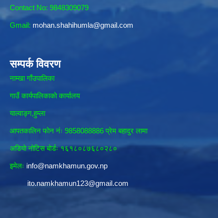
Contact No: 9848309079
Gmail:
mohan.shahihumla@gmail.com
सम्पर्क विवरण
नाम्खा गाँउपालिका
गाउँ कार्यपालिकाकाे कार्यालय
याल्वाङ्ग,हुम्ला
आपतकालिन फाेन नंः 9858088886 प्रेम बहादुर लामा
अडियाे नोटिस बाेर्डः १६१८०८७६८०२८०
इमेलः
info@namkhamun.gov.np
ito.namkhamun123@gmail.com