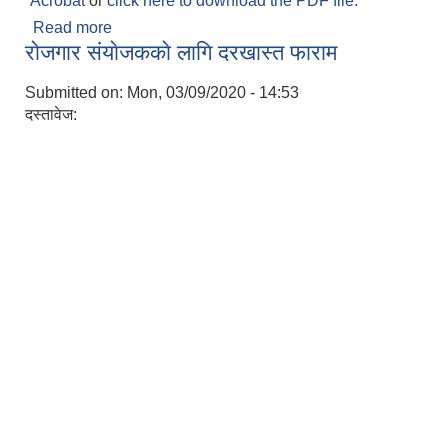
Acrobat
or
click here to download the PDF file.
Read more
about बेराेजगार दर्ताका लागि दिइने निवेदन फाराम ।
राेजगार संयाेजककाे लागि दरखास्त फाराम
Submitted on:
Mon, 03/09/2020 - 14:53
दस्तावेज: