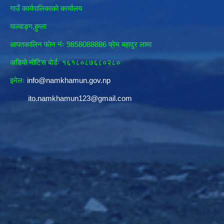
गाउँ कार्यपालिकाकाे कार्यालय
याल्वाङ्ग,हुम्ला
आपतकालिन फाेन नंः 9858088886 प्रेम बहादुर लामा
अडियाे नोटिस बाेर्डः १६१८०८७६८०२८०
इमेलः
info@namkhamun.gov.np
ito.namkhamun123@gmail.com