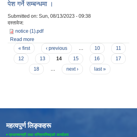
पेश गर्ने सम्बन्धमा ।
Submitted on:
Sun, 08/13/2023 - 09:38
दस्तावेज:
notice (1).pdf
Read more
about सुचिकृत दर्ताका लागि व्यवसाय फर्मको प्रमाणपत्र
Pages
पेश गर्ने सम्बन्धमा ।
« first
‹ previous
…
10
11
12
13
14
15
16
17
18
…
next ›
last »
महत्वपुर्ण लिङ्कहरू
•
प्रधानमन्त्री तथा मन्त्रिपरिषद्को कार्यालय