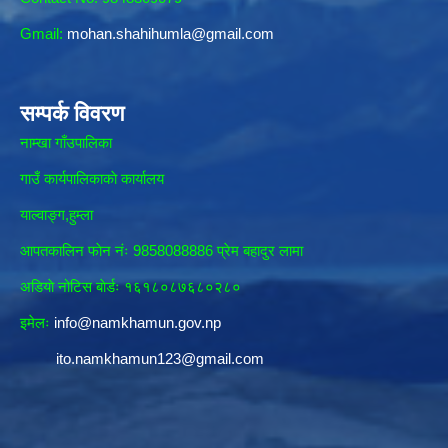
Gmail:
mohan.shahihumla@gmail.com
सम्पर्क विवरण
नाम्खा गाँउपालिका
गाउँ कार्यपालिकाकाे कार्यालय
याल्वाङ्ग,हुम्ला
आपतकालिन फाेन नंः 9858088886 प्रेम बहादुर लामा
अडियाे नोटिस बाेर्डः १६१८०८७६८०२८०
इमेलः
info@namkhamun.gov.np
ito.namkhamun123@gmail.com