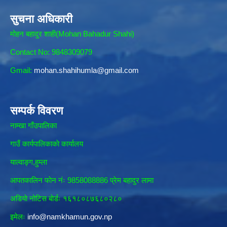
सुचना अधिकारी
मोहन बहादुर शाही(Mohan Bahadur Shahi)
Contact No: 9848309079
Gmail:
mohan.shahihumla@gmail.com
सम्पर्क विवरण
नाम्खा गाँउपालिका
गाउँ कार्यपालिकाकाे कार्यालय
याल्वाङ्ग,हुम्ला
आपतकालिन फाेन नंः 9858088886 प्रेम बहादुर लामा
अडियाे नोटिस बाेर्डः १६१८०८७६८०२८०
इमेलः
info@namkhamun.gov.np