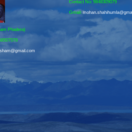
Contact No: 9848309079
Gmail:
mohan.shahihumla@gma
sham Phadera)
868507078
resham@gmail.com