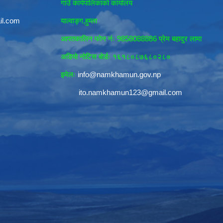
गाउँ कार्यपालिकाकाे कार्यालय
il.com
याल्वाङ्ग,हुम्ला
आपतकालिन फाेन नंः 9858088886 प्रेम बहादुर लामा
अडियाे नोटिस बाेर्डः १६१८०८७६८०२८०
इमेलः
info@namkhamun.gov.np
ito.namkhamun123@gmail.com