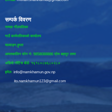
सम्पर्क विवरण
नाम्खा गाँउपालिका
गाउँ कार्यपालिकाकाे कार्यालय
याल्वाङ्ग,हुम्ला
आपतकालिन फाेन नंः 9858088886 प्रेम बहादुर लामा
अडियाे नोटिस बाेर्डः १६१८०८७६८०२८०
इमेलः
info@namkhamun.gov.np
ito.namkhamun123@gmail.com