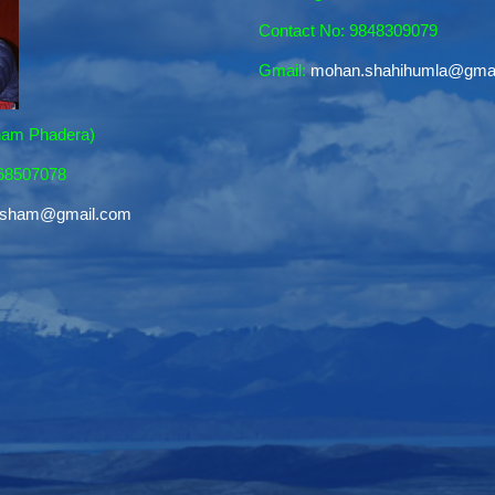
Contact No: 9848309079
Gmail:
mohan.shahihumla@gma
sham Phadera)
868507078
resham@gmail.com