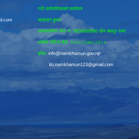
गाउँ कार्यपालिकाकाे कार्यालय
il.com
याल्वाङ्ग,हुम्ला
आपतकालिन फाेन नंः 9858088886 प्रेम बहादुर लामा
अडियाे नोटिस बाेर्डः १६१८०८७६८०२८०
इमेलः
info@namkhamun.gov.np
ito.namkhamun123@gmail.com