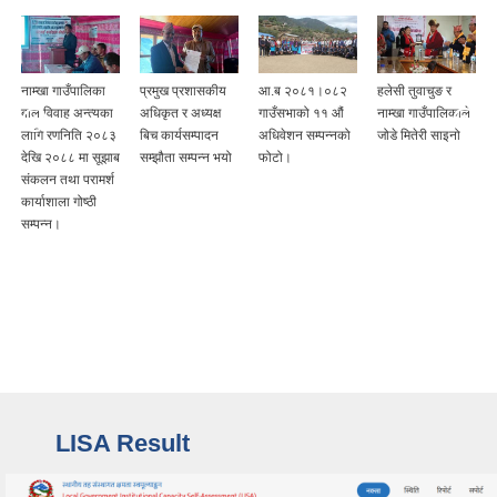
नाम्खा गाउँपालिका
प्रमुख प्रशासकीय
आ.ब २०८१।०८२
हलेसी तुवाचुङ र
बाल विवाह अन्त्यका
अधिकृत र अध्यक्ष
गाउँसभाको ११ ‌‌‍औं
नाम्खा गाउँपालिकाले
लागि रणनिति २०८३
बिच कार्यसम्पादन
अधिवेशन सम्पन्नको
जोडे मितेरी साइनो
देखि २०८८ मा सूझाब
सम्झौता सम्पन्न भयो
फोटो।
संकलन तथा परामर्श
कार्याशाला गोष्ठी
सम्पन्न।
LISA Result