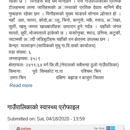
रहेकाे छ । यिनीहरू बाैद्द धर्म मान्दछन । यस गाउँपालिकाकाे प्रत्येक
टाेलहरूमा लामा जातिहरूकाे अास्थाकाे प्रतिक देवता मानिने बाैद्द
गुम्बाहरू रहेका छन । यिनीहरूकाे मुख्य चाडपर्व साेनाम ल्हाेसार हाे ।
यहाँ उवा, फापर, काेदाे,अालु, चिनाे, कागुनाे, मकै, स्याउ, अाेखर,
चुली, खामु जस्ता खाधबालीहरू उत्पादन हुने गर्दछ । यहाँकाे जंगल
सल्लाे, धुपी, भाेजपत्रले ढाकेकाे छ । यार्सागुम्बा, च्याउ, उत्तिस, कटुकी,
जटामसी अादी जडिबुटीहरू यहाँकाे वन क्षेत्रमा उपलब्ध छन ।
केन्द्रः याल्वाङ्ग (साविककाे मुचु गा.वि.सकाे कार्यालय)
वडा संख्याः ६
जनसङ्ख्याः ३५८९
क्षेत्रफलः २४१९.६४ वर्ग कि.मी.(नेपालकाे सबैभन्दा ठुलाे गाउँपालिका)
सिमानाः पुर्वः सिमकाेट गा.पा पश्चिमः चिन
उत्तरःचिन दक्षिणः बझाङ र बाजुरा जिल्ला
Read more
about संक्षिप्त परिचय
गाउँपालिकाकाे स्वास्थ्य प्राेफाइल
Submitted on:
Sat, 04/18/2020 - 13:59