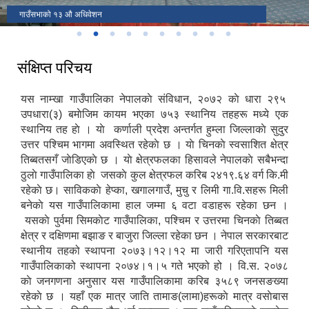
गाउँसभाको १३ औ अधिवेशन
संक्षिप्त परिचय
यस नाम्खा गाउँपालिका नेपालकाे संविधान, २०७२ काे धारा २९५
उपधारा(३) बमाेजिम कायम भएका ७५३ स्थानिय तहहरू मध्ये एक
स्थानिय तह हाे । याे कर्णाली प्रदेश अन्तर्गत हुम्ला जिल्लाकाे सुदुर
उत्तर पश्चिम भागमा अवस्थित रहेकाे छ । याे चिनकाे स्वसाशित क्षेत्र
तिब्बतसगँ जाेडिएकाे छ । याे क्षेत्रफलका हिसावले नेपालकाे सबैभन्दा
ठुलाे गाउँपालिका हाे जसकाे कुल क्षेत्रफल करिब २४१९.६४ वर्ग कि.मी
रहेकाे छ। साविककाे हेप्का, खगालगाउँ, मुचु र लिमी गा.वि.सहरू मिली
बनेकाे यस गाउँपालिकामा हाल जम्मा ६ वटा वडाहरू रहेका छन ।
यसकाे पुर्वमा सिमकाेट गाउँपालिका, पश्चिम र उत्तरमा चिनकाे तिब्बत
क्षेत्र र दक्षिणमा बझाङ र बाजुरा जिल्ला रहेका छन । नेपाल सरकारबाट
स्थानीय तहको स्थापना २०७३।१२।१२ मा जारी गरिएतापनि यस
गाउँपालिकाको स्थापना २०७४।१।५ गते भएको हो । वि.स. २०७८
काे जनगणना अनुसार यस गाउँपालिकामा करिब ३५८९ जनसङख्या
रहेकाे छ । यहाँ एक मात्र जाति तामाङ(लामा)हरूकाे मात्र वसाेबास